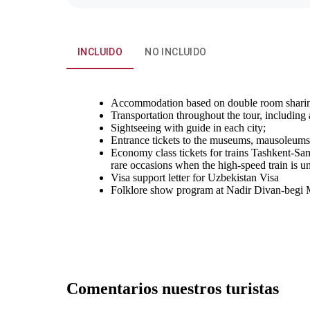
INCLUIDO
NO INCLUIDO
Accommodation based on double room sharing 
Transportation throughout the tour, including a
Sightseeing with guide in each city;
Entrance tickets to the museums, mausoleums 
Economy class tickets for trains Tashkent-Sa
rare occasions when the high-speed train is un
Visa support letter for Uzbekistan Visa
Folklore show program at Nadir Divan-begi M
Comentarios nuestros turistas