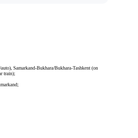
 bus/auto), Samarkand-Bukhara/Bukhara-Tashkent (on
 train);
Samarkand;